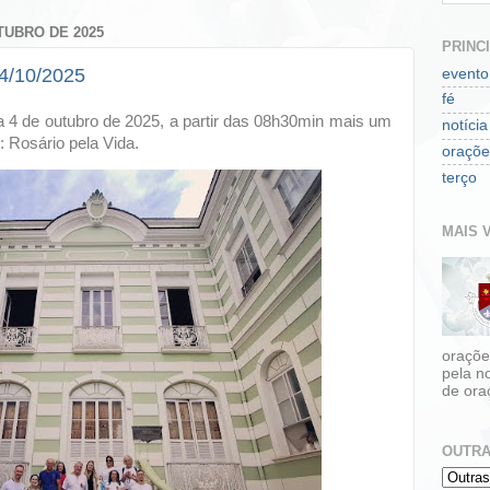
TUBRO DE 2025
PRINC
04/10/2025
evento
fé
a 4 de outubro de 2025, a partir das 08h30min mais um
notícia
: Rosário pela Vida.
oraçõe
terço
MAIS V
oraçõe
pela n
de ora
OUTRA