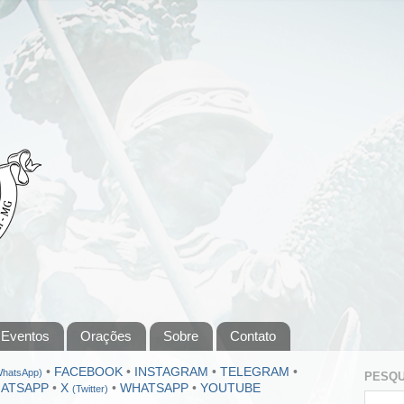
Eventos
Orações
Sobre
Contato
•
FACEBOOK
•
INSTAGRAM
•
TELEGRAM
•
WhatsApp)
PESQU
ATSAPP
•
X
•
WHATSAPP
•
YOUTUBE
(Twitter)