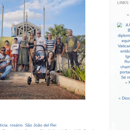
LINKS
«
«
Dioc
tícia
,
rosário
,
São João del Rei