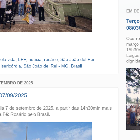
EM DE
Terço
08/03
Ocorre
março 
15h30
Leigos 
pela vida
,
LPF
,
notícia
,
rosário
,
São João del Rei
dignid
sericórdia, São João del Rei - MG, Brasil
TEMBRO DE 2025
 07/09/2025
ia 7 de setembro de 2025, a partir das 14h30min mais
a Fé
: Rosário pelo Brasil.