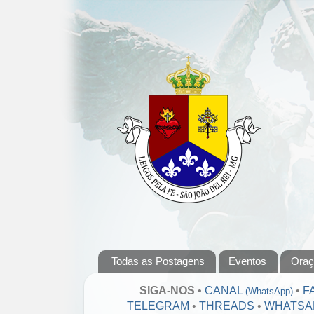
Todas as Postagens
Eventos
Oraç
SIGA-NOS
•
CANAL
•
F
(WhatsApp)
TELEGRAM
•
THREADS
•
WHATSA