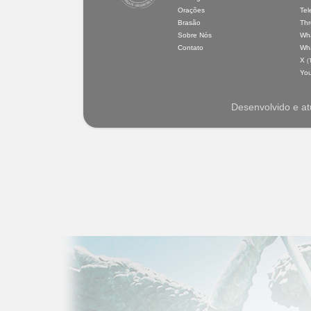
Orações
Tel
Brasão
Th
Sobre Nós
Wh
Contato
Wh
X
(
Yo
Desenvolvido e at