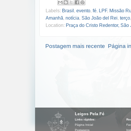
Labels:
Brasil
,
evento
,
fé
,
LPF
,
Missão R
Amanhã
,
notícia
,
São João del Rei
,
terço
Location:
Praça do Cristo Redentor, São 
Postagem mais recente
Página in
Leigos Pela Fé
Links rápidos:
Red
Página Inicial
Fa
Postagens
Ins